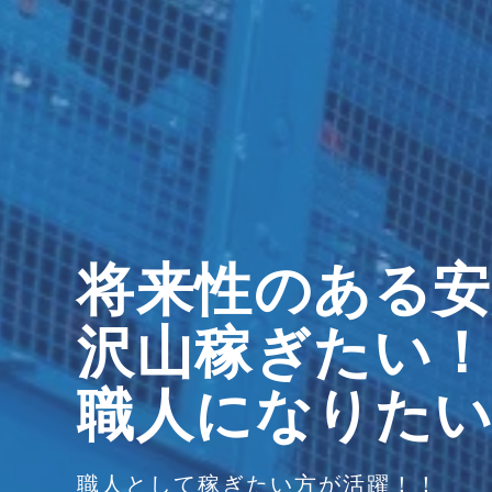
将来性のある安
沢山稼ぎたい！
職人になりた
職人として稼ぎたい方が活躍！！